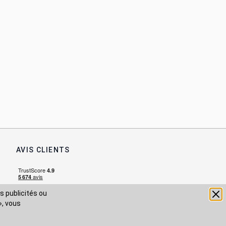
AVIS CLIENTS
s publicités ou
», vous