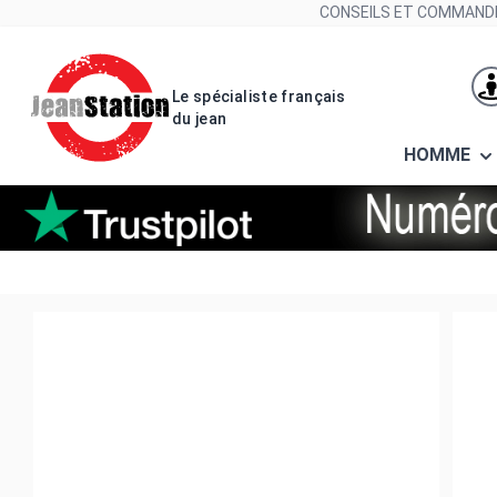
Allez au contenu
CONSEILS ET COMMANDE
Le spécialiste français
du jean
HOMME
Sandales - nu-pieds birkenstock