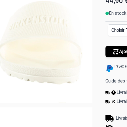
44,90 
En stock
Ajo
Payez e
Guide des t
Livr
Livra
Livra