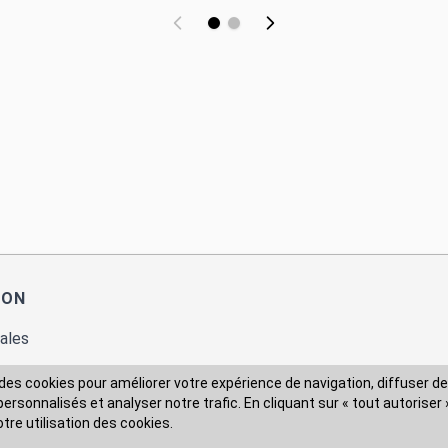
ION
ales
des cookies pour améliorer votre expérience de navigation, diffuser de
rsonnalisés et analyser notre trafic. En cliquant sur « tout autoriser 
 des données
otre utilisation des cookies.