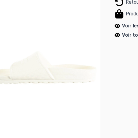
Retou
Produ
Voir le
Voir t