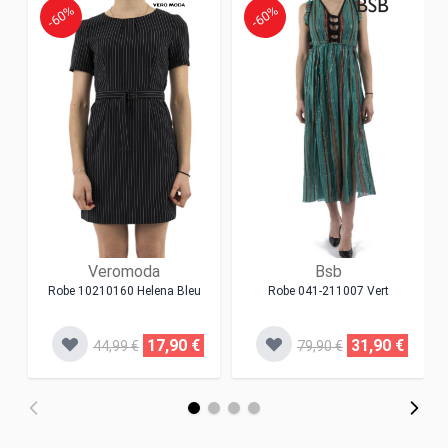
-60%
-60%
Veromoda
Bsb
Robe 10210160 Helena Bleu
Robe 041-211007 Vert
17,90 €
31,90 €
44,99 €
79,90 €