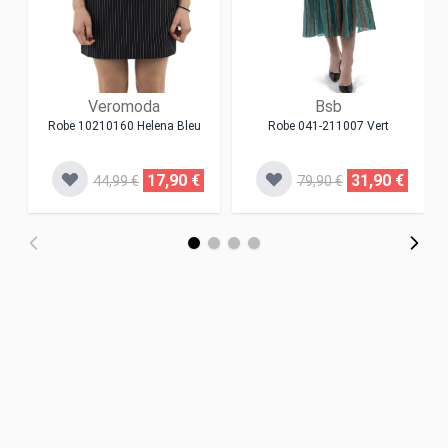
Veromoda
Bsb
Robe 10210160 Helena Bleu
Robe 041-211007 Vert
17,90 €
31,90 €
44,99 €
79,90 €