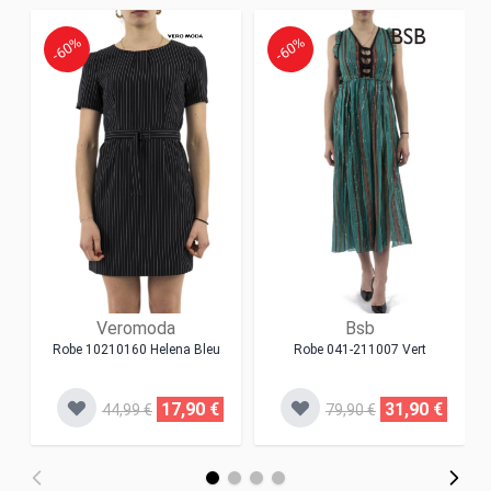
-60%
-60%
Veromoda
Bsb
Robe 10210160 Helena Bleu
Robe 041-211007 Vert
17,90 €
31,90 €
44,99 €
79,90 €