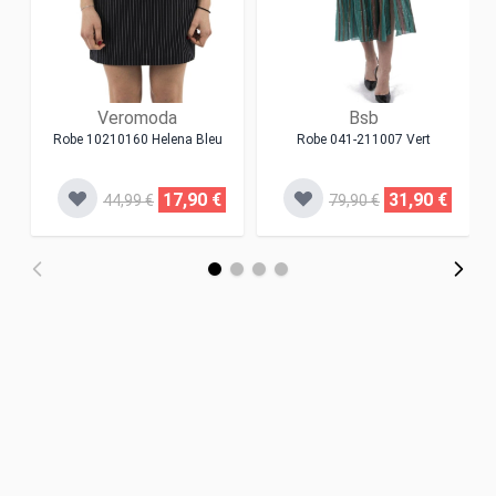
Veromoda
Bsb
Robe 10210160 Helena Bleu
Robe 041-211007 Vert
17,90 €
31,90 €
44,99 €
79,90 €