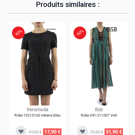
Produits similaires :
-60%
-60%
Veromoda
Bsb
Robe 10210160 Helena Bleu
Robe 041-211007 Vert
17,90 €
31,90 €
44,99 €
79,90 €