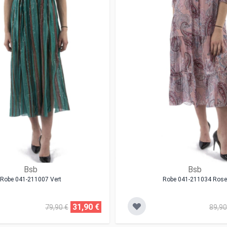
Bsb
Bsb
Robe 041-211007 Vert
Robe 041-211034 Rose
31,90 €
79,90 €
89,90