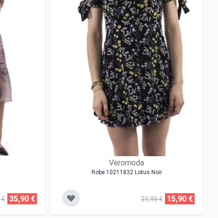
Veromoda
Robe 10211832 Lotus Noir
35,90 €
15,90 €
 €
39,99 €