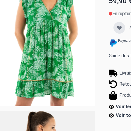
59,90 
En ruptu
Payez e
Guide des t
Livra
Retou
Produ
Voir l
Voir t