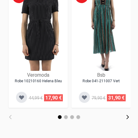
Veromoda
Bsb
Robe 10210160 Helena Bleu
Robe 041-211007 Vert
17,90 €
31,90 €
44,99 €
79,90 €