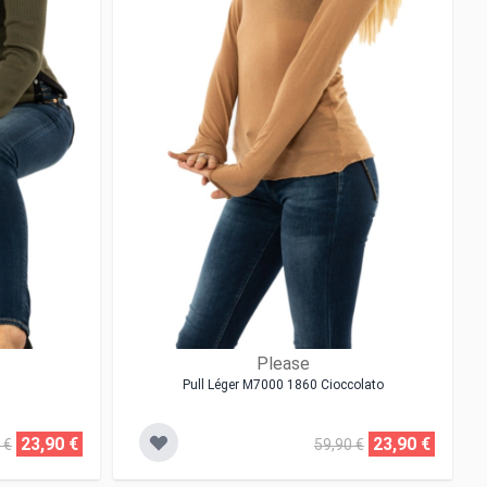
Please
Pull Léger M7000 1860 Cioccolato
23,90 €
23,90 €
 €
59,90 €