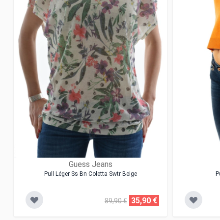
Guess Jeans
Pull Léger Ss Bn Coletta Swtr Beige
P
35,90 €
89,90 €