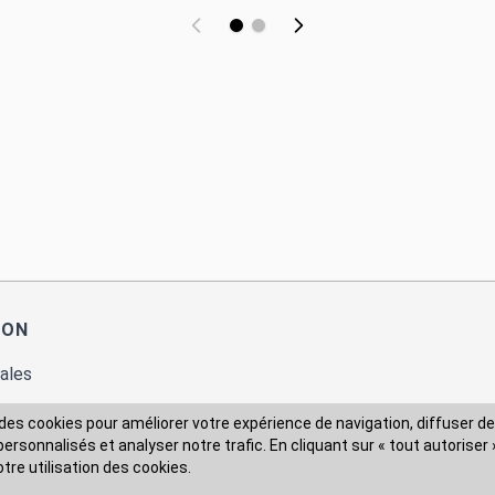
ION
ales
des cookies pour améliorer votre expérience de navigation, diffuser de
rsonnalisés et analyser notre trafic. En cliquant sur « tout autoriser 
 des données
otre utilisation des cookies.