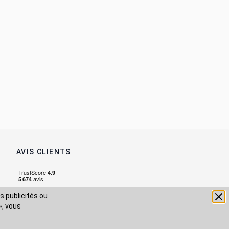
AVIS CLIENTS
s publicités ou
», vous