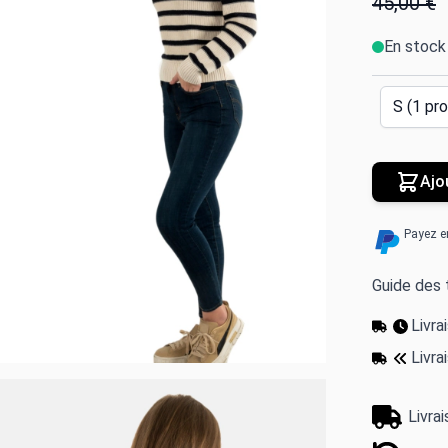
45,00 €
En stock
Ajo
Payez e
Guide des t
Livr
Livra
Livra