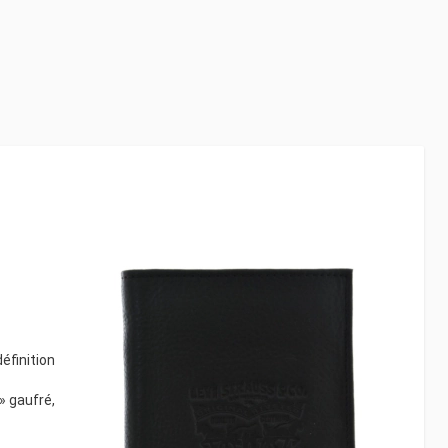
éfinition
» gaufré,