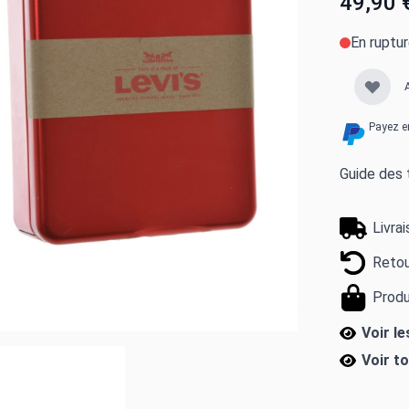
49,90 
En ruptu
Payez e
Guide des t
Livra
Retou
Produ
Voir le
Voir t