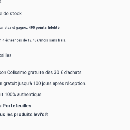
€
re de stock
Achetez et gagnez
490 points fidélité
n 4 échéances de 12.48€/mois sans frais.
ailles
ison Colissimo gratuite dès 30 € d'achats.
r gratuit jusqu'à 100 jours après réception.
it 100% authentique.
s Portefeuilles
ous les produits
levi's®