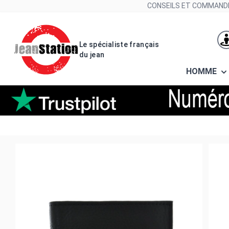
Allez au contenu
CONSEILS ET COMMANDE
Le spécialiste français
du jean
HOMME
Portefeuilles levi's® 77173 0372