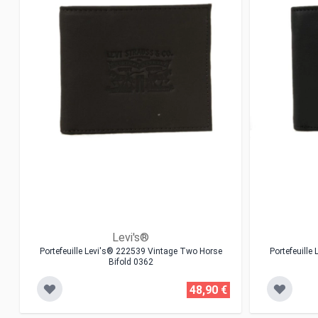
Levi's®
Portefeuille Levi's® 222539 Vintage Two Horse
Portefeuill
Bifold 0362
48,90 €