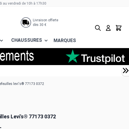
di au vendredi de 10h à 17h30
Livraison offerte
dès 30 €
Rechercher
Panier
CHAUSSURES
MARQUES
efeuilles levi's® 77173 0372
lles Levi's® 77173 0372