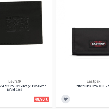
Levi's®
Eastpak
e Levi's® 222539 Vintage Two Horse
Portefeuilles Crew 008 Bl
Bifold 0363
48,90 €