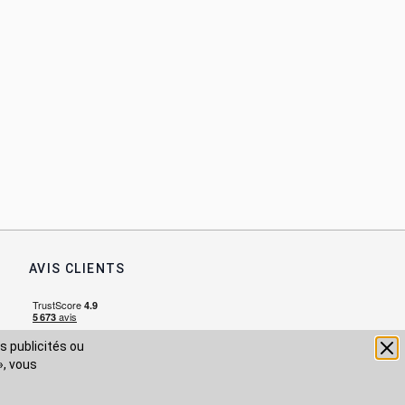
AVIS CLIENTS
s publicités ou
», vous