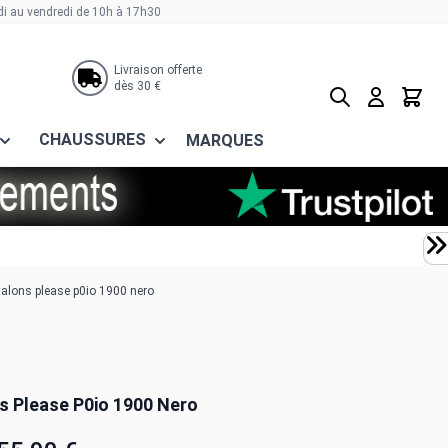
di au vendredi de 10h à 17h30
Livraison offerte
dès 30 €
Rechercher
Panier
CHAUSSURES
MARQUES
alons please p0io 1900 nero
s Please P0io 1900 Nero