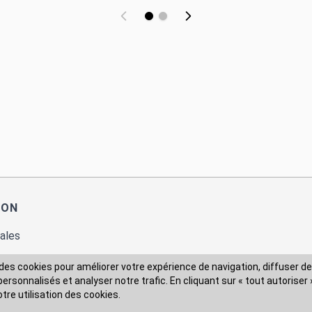
ION
ales
des cookies pour améliorer votre expérience de navigation, diffuser de
rsonnalisés et analyser notre trafic. En cliquant sur « tout autoriser 
 des données
otre utilisation des cookies.