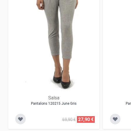
Salsa
Pantalons 120215 June Gris
Pa
27,90 €
69,90 €