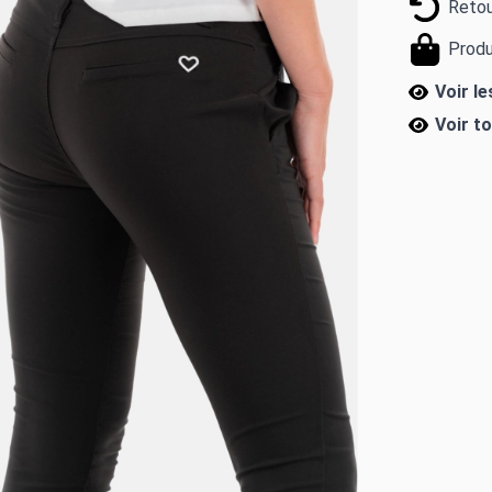
Retou
Produ
Voir l
Voir t