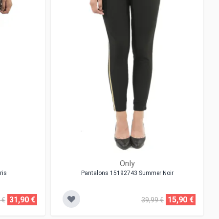
Only
ris
Pantalons 15192743 Summer Noir
31,90 €
15,90 €
 €
39,99 €