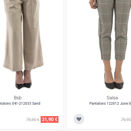
Bsb
Salsa
ntalons 041-212033 Sand
Pantalons 122012 June G
31,90 €
79,90 €
79,95