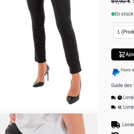
69,90 €
En stock
Ajo
Payez e
Guide des t
Livr
Livra
Livra