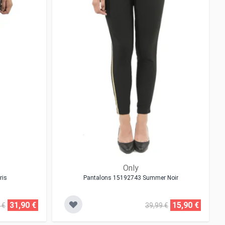
Only
ris
Pantalons 15192743 Summer Noir
31,90 €
15,90 €
 €
39,99 €