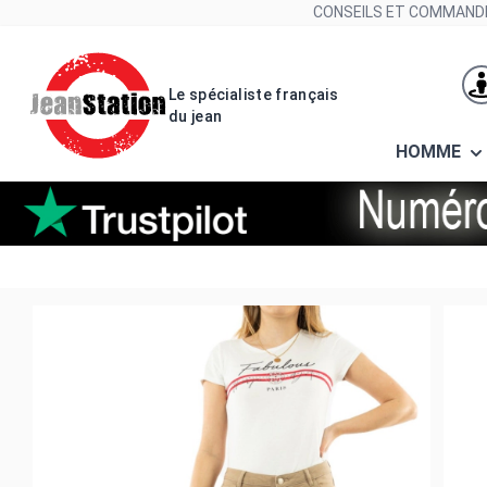
Allez au contenu
CONSEILS ET COMMANDE
Le spécialiste français
du jean
HOMME
Pantalons morgan petra1 chamo