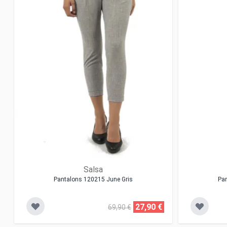
Salsa
Pantalons 120215 June Gris
Pa
27,90 €
69,90 €