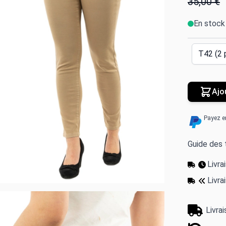
35,00 €
En stock
Ajo
Payez e
Guide des t
Livr
Livra
Livra