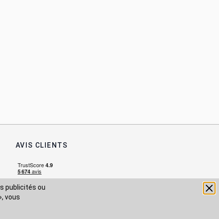
AVIS CLIENTS
s publicités ou
», vous