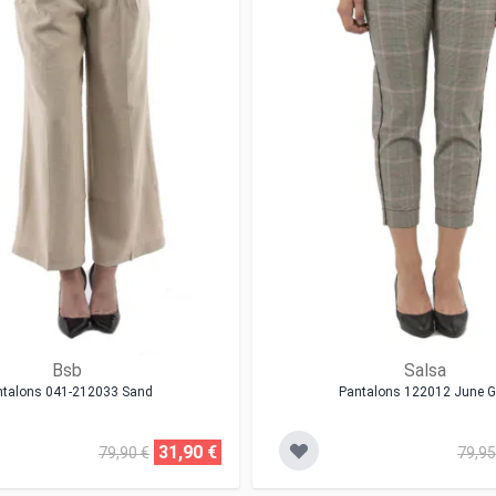
Bsb
Salsa
ntalons 041-212033 Sand
Pantalons 122012 June G
31,90 €
79,90 €
79,95