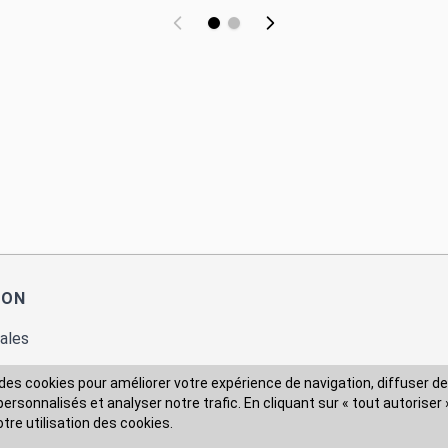
ION
ales
des cookies pour améliorer votre expérience de navigation, diffuser de
rsonnalisés et analyser notre trafic. En cliquant sur « tout autoriser 
 des données
otre utilisation des cookies.