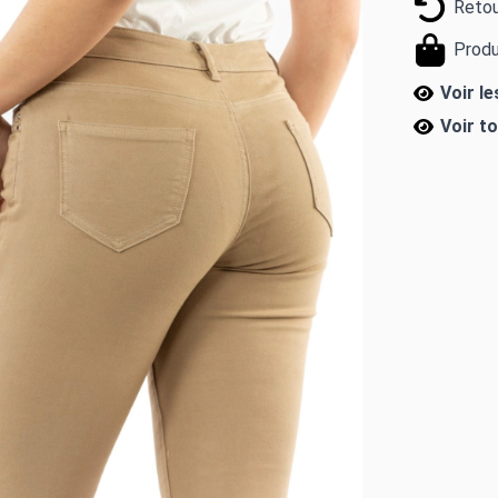
Retou
Produ
Voir l
Voir t