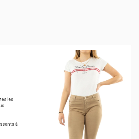
tes les
lus
assants à