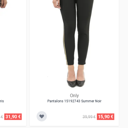
Only
ris
Pantalons 15192743 Summer Noir
31,90 €
15,90 €
 €
39,99 €