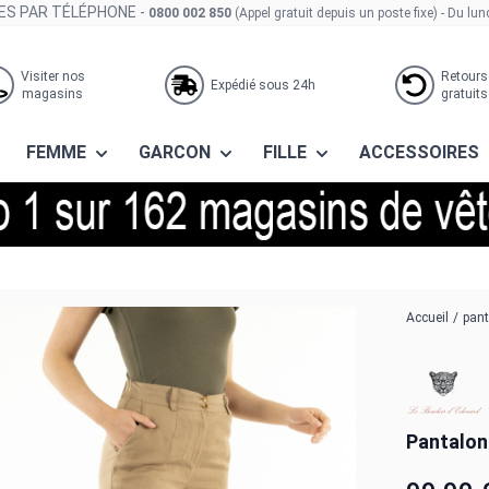
S PAR TÉLÉPHONE -
0800 002 850
(Appel gratuit depuis un poste fixe)
- Du lun
Visiter nos
Retours
Expédié sous 24h
magasins
gratuits
FEMME
GARCON
FILLE
ACCESSOIRES
be959 tabac
Accueil
/
pant
Pantalon