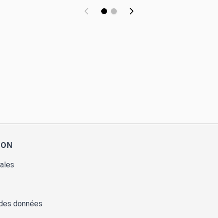
ION
ales
 des données