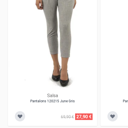
Salsa
Pantalons 120215 June Gris
Pa
27,90 €
69,90 €