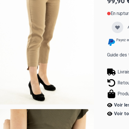
99,90 
En ruptu
Payez e
Guide des t
Livra
Retou
Produ
Voir l
Voir t