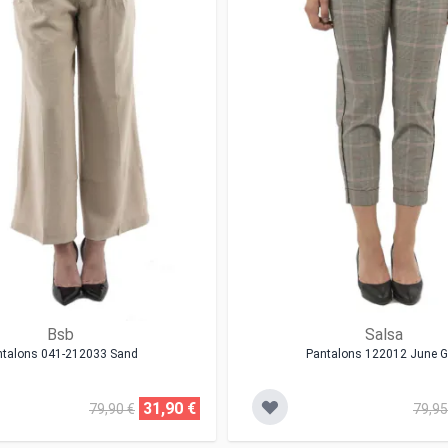
Bsb
Salsa
ntalons 041-212033 Sand
Pantalons 122012 June G
31,90 €
79,90 €
79,95