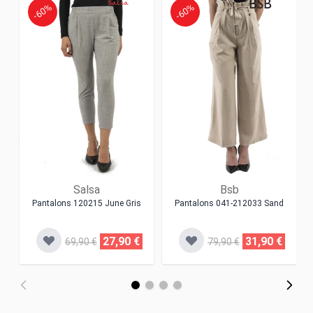
-60%
-60%
Salsa
Bsb
Pantalons 120215 June Gris
Pantalons 041-212033 Sand
27,90 €
31,90 €
69,90 €
79,90 €