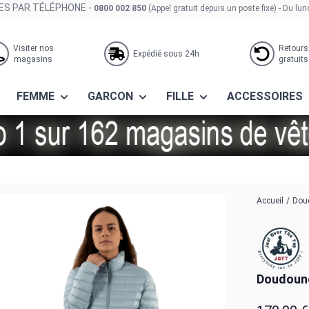
S PAR TÉLÉPHONE -
0800 002 850
(Appel gratuit depuis un poste fixe)
- Du lun
Visiter nos
Retours
Expédié sous 24h
magasins
gratuits
FEMME
GARCON
FILLE
ACCESSOIRES
 11x marine ash
Accueil
/
Doud
Doudoune