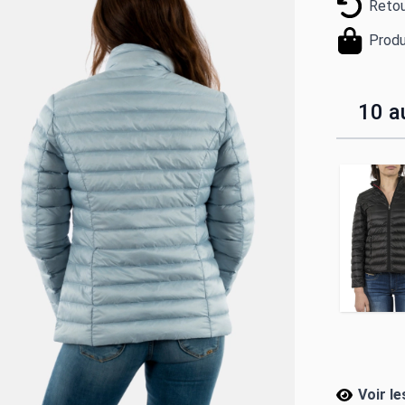
Retou
Produ
10 au
Voir l