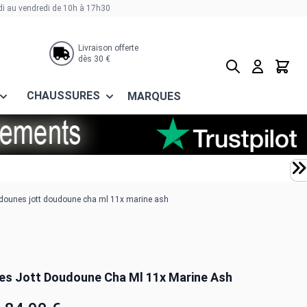
di au vendredi de 10h à 17h30
Livraison offerte
dès 30 €
Rechercher
Panier
CHAUSSURES
MARQUES
ounes jott doudoune cha ml 11x marine ash
s Jott Doudoune Cha Ml 11x Marine Ash