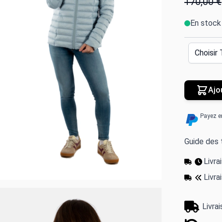
170,00 €
En stock
Ajo
Payez e
Guide des t
Livr
Livra
Livra