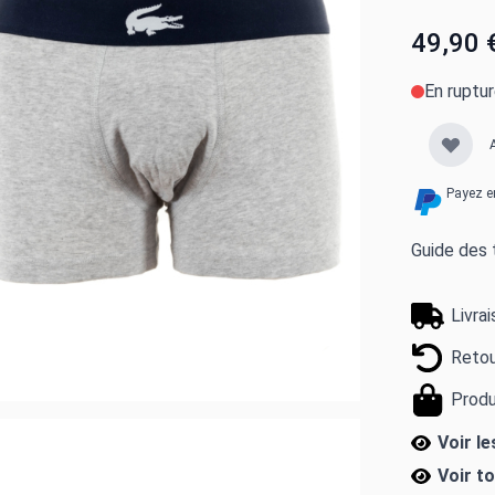
49,90 
En ruptu
Payez e
Guide des t
Livra
Retou
Produ
Voir le
Voir t