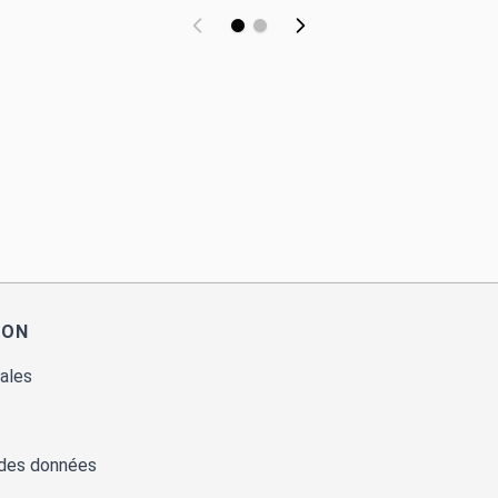
ION
ales
 des données