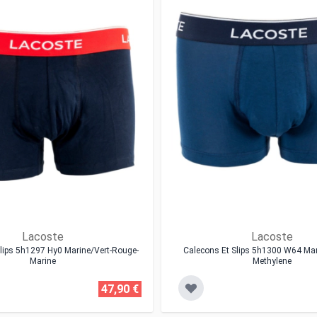
Lacoste
Lacoste
lips 5h1297 Hy0 Marine/vert-Rouge-
Calecons Et Slips 5h1300 W64 Ma
Marine
Methylene
47,90 €