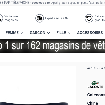
S PAR TÉLÉPHONE -
0800 002 850
(Appel gratuit depuis un poste fixe)
- Du lun
Visiter nos
Retours
Expédié sous 24h
magasins
gratuits
FEMME
GARCON
FILLE
ACCESSOIRES
4 bck marine/blanc-argent chine
Accueil
/
Cale
Calecons
Chine