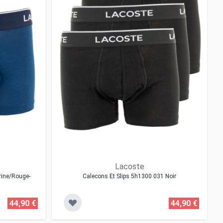
Lacoste
rine/rouge-
Calecons Et Slips 5h1300 031 Noir
44,90 €
44,90 €