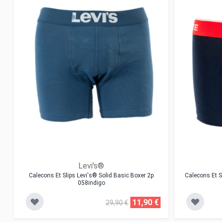
Levi's®
Calecons Et Slips Levi's® Solid Basic Boxer 2p
Calecons Et S
058indigo
11,90 €
29,90 €