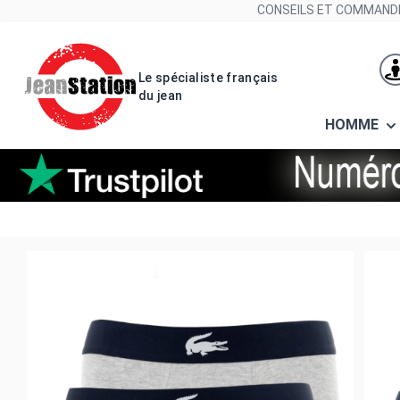
Allez au contenu
CONSEILS ET COMMANDE
Le spécialiste français
du jean
HOMME
Calecons et slips lacoste 5h177