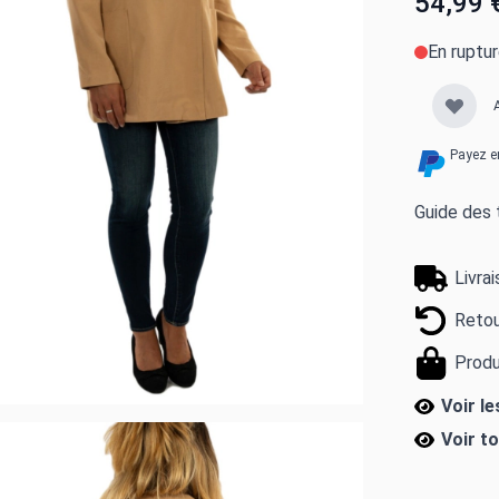
54,99 
En ruptu
Payez e
Guide des t
Livra
Retou
Produ
Voir l
Voir t