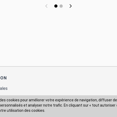
ION
ales
des cookies pour améliorer votre expérience de navigation, diffuser de
rsonnalisés et analyser notre trafic. En cliquant sur « tout autoriser 
 des données
otre utilisation des cookies.