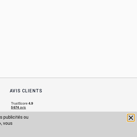
AVIS CLIENTS
s publicités ou
», vous