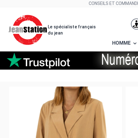
Allez au contenu
CONSEILS ET COMMANDE
Le spécialiste français
du jean
HOMME
Blousons et vestes Veromoda be