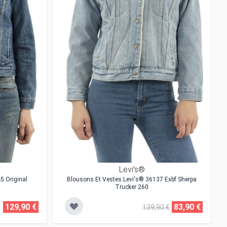
Levi's®
5 Original
Blousons Et Vestes Levi's® 36137 Exbf Sherpa
Trucker 260
129,90 €
83,90 €
139,90 €