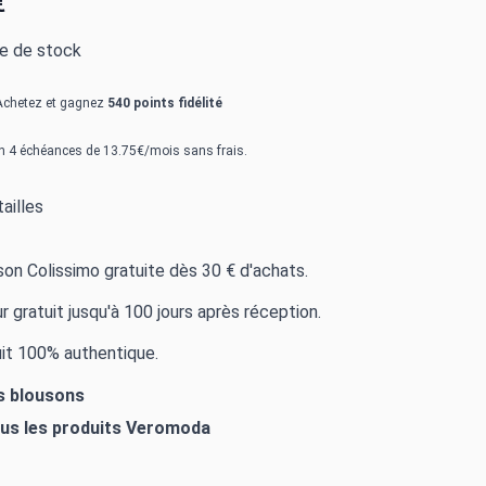
€
re de stock
Achetez et gagnez
540 points fidélité
n 4 échéances de 13.75€/mois sans frais.
ailles
ison Colissimo gratuite dès 30 € d'achats.
r gratuit jusqu'à 100 jours après réception.
it 100% authentique.
es blousons
ous les produits
Veromoda