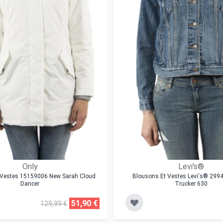
Only
Levi's®
 Vestes 15159006 New Sarah Cloud
Blousons Et Vestes Levi's® 2994
Dancer
Trucker 630
51,90 €
129,99 €