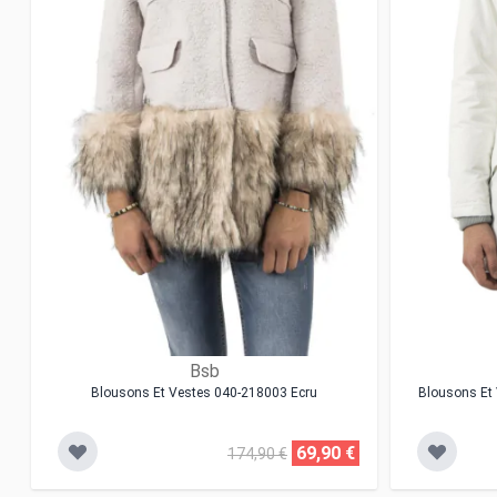
Bsb
Blousons Et Vestes 040-218003 Ecru
Blousons Et
69,90 €
174,90 €