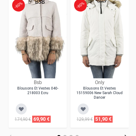
-60%
-60%
Bsb
Only
Blousons Et Vestes 040-
Blousons Et Vestes
218003 Ecru
15159006 New Sarah Cloud
Dancer
69,90 €
51,90 €
174,90 €
129,99 €