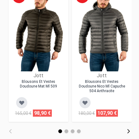
Jott
Jott
Blousons Et Vestes
Blousons Et Vestes
Doudoune Mat Ml 509
Doudoune Nico Ml Capuche
504 Anthracite
98,90 €
107,90 €
165,00 €
180,00 €