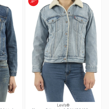
-40%
Levi's®