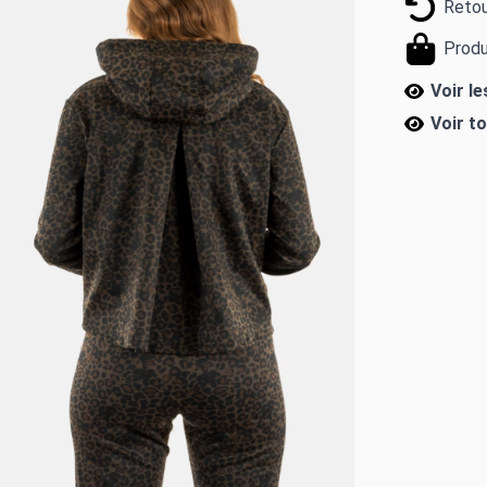
Retou
Produ
Voir l
Voir t