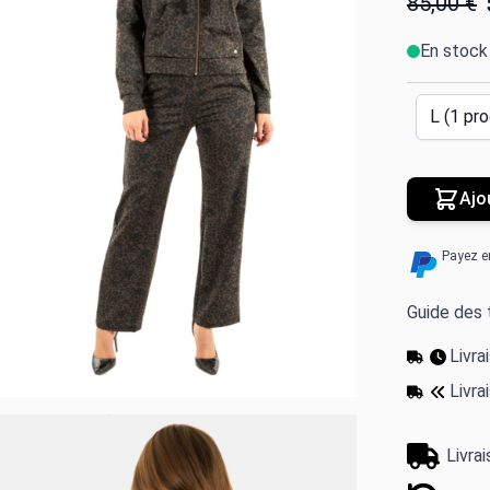
85,00 €
En stock
Ajo
Payez e
Guide des t
Livr
Livra
Livra