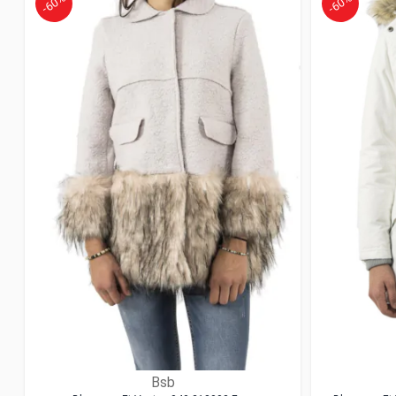
-60%
-60%
Bsb