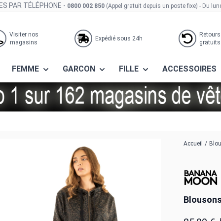
S PAR TÉLÉPHONE -
0800 002 850
(Appel gratuit depuis un poste fixe)
- Du lun
Visiter nos
Retours
Expédié sous 24h
magasins
gratuits
FEMME
GARCON
FILLE
ACCESSOIRES
 arapahoe moz01 noir
Accueil
/
Blo
Blousons