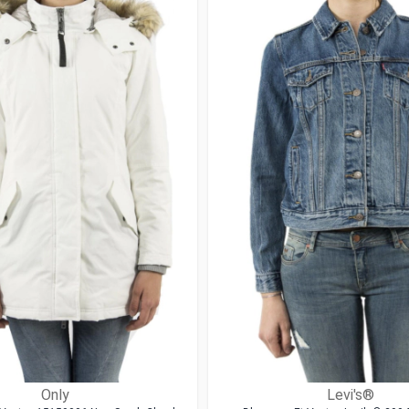
Only
Levi's®