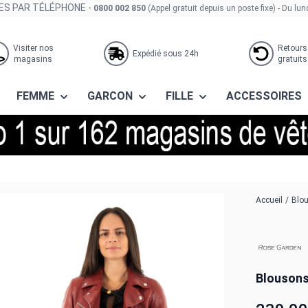
S PAR TÉLÉPHONE -
0800 002 850
(Appel gratuit depuis un poste fixe)
- Du lun
Visiter nos
Retours
Expédié sous 24h
magasins
gratuits
FEMME
GARCON
FILLE
ACCESSOIRES
 lamb vita red chili
Accueil
/
Blou
Blousons