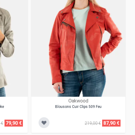
Oakwood
oke
Blousons Cuir Clips 509 Feu
79,90 €
87,90 €
 €
219,00 €