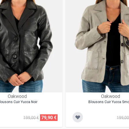
Oakwood
Oakwood
lousons Cuir Yucca Noir
Blousons Cuir Yucca Sm
79,90 €
199,00 €
199,00