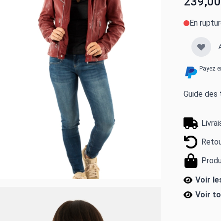
239,00
En ruptu
Payez e
Guide des t
Livra
Retou
Produ
Voir le
Voir t