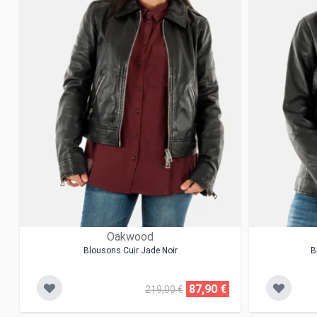
Oakwood
Blousons Cuir Jade Noir
B
87,90 €
219,00 €