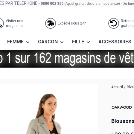
S PAR TÉLÉPHONE -
0800 002 850
(Appel gratuit depuis un poste fixe)
- Du lun
Visiter nos
Retours
Expédié sous 24h
magasins
gratuits
FEMME
GARCON
FILLE
ACCESSOIRES
moke
Accueil
/
Blo
Blouson