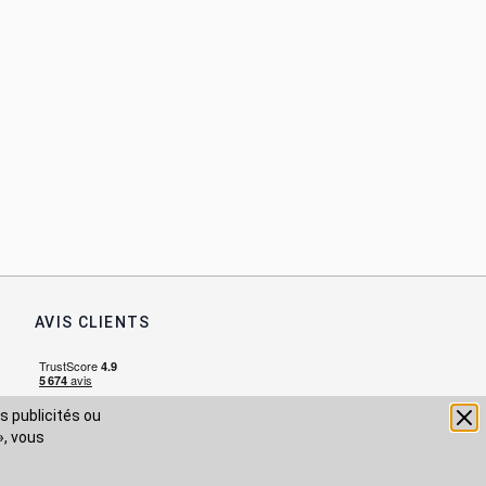
AVIS CLIENTS
s publicités ou
», vous