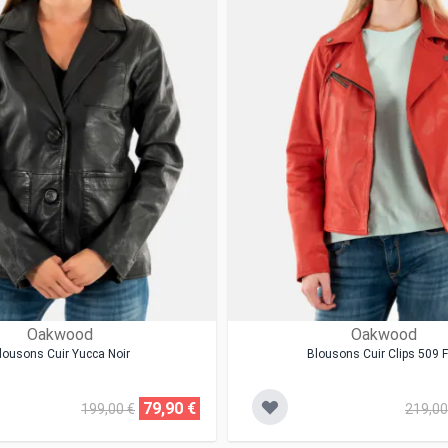
Oakwood
Oakwood
lousons Cuir Yucca Noir
Blousons Cuir Clips 509 
79,90 €
199,00 €
219,00