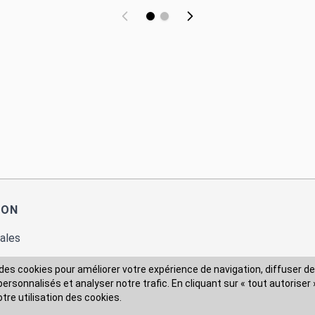
ION
ales
des cookies pour améliorer votre expérience de navigation, diffuser de
rsonnalisés et analyser notre trafic. En cliquant sur « tout autoriser 
 des données
otre utilisation des cookies.