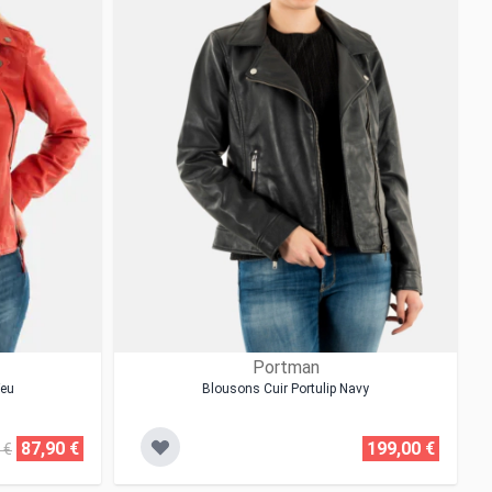
Portman
Feu
Blousons Cuir Portulip Navy
87,90 €
199,00 €
 €