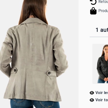
Retou
Produ
1 aut
Voir le
Voir t