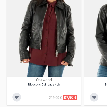
Oakwood
Blousons Cuir Jade Noir
B
87,90 €
219,00 €