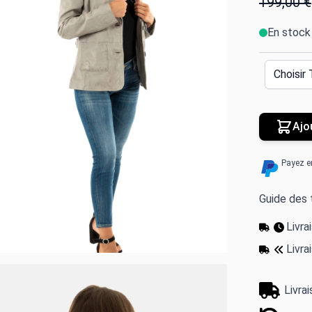
199,00 €
En stock
Ajo
Payez e
Guide des t
Livr
Livra
Livra