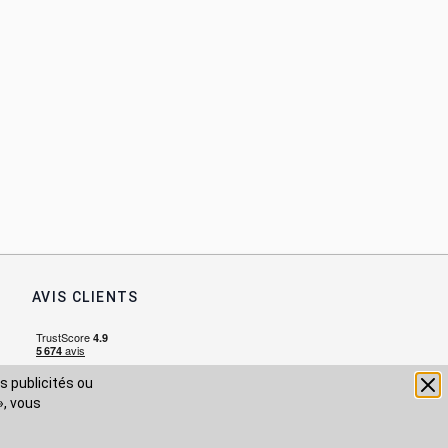
AVIS CLIENTS
s publicités ou
», vous