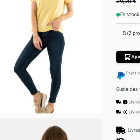
29,90 €
En stock
Ajo
Payez e
Guide des t
Livr
Livra
Livra