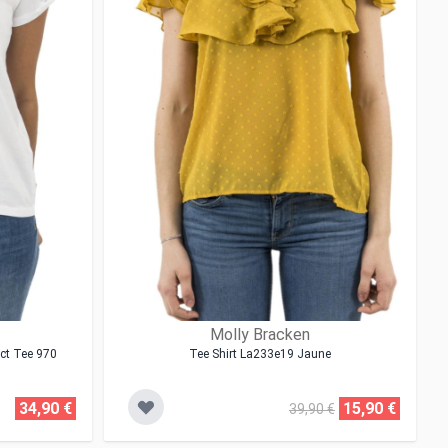
Molly Bracken
ect Tee 970
Tee Shirt La233e19 Jaune
34,90 €
15,90 €
39,90 €