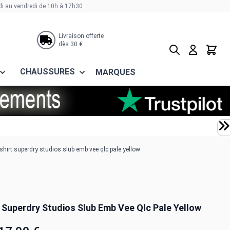
di au vendredi de 10h à 17h30
Livraison offerte
dès 30 €
Rechercher
Panier
CHAUSSURES
MARQUES
shirt superdry studios slub emb vee qlc pale yellow
t Superdry Studios Slub Emb Vee Qlc Pale Yellow