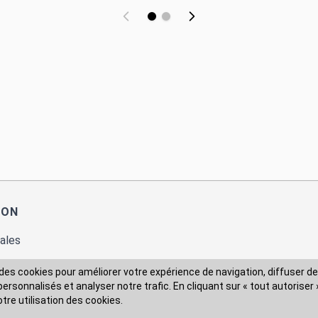
ION
ales
des cookies pour améliorer votre expérience de navigation, diffuser de
rsonnalisés et analyser notre trafic. En cliquant sur « tout autoriser 
 des données
otre utilisation des cookies.