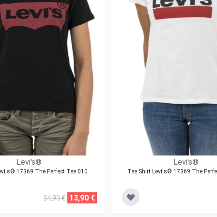
Levi's®
Levi's®
Levi's® 17369 The Perfect Tee 010
Tee Shirt Levi's® 17369 The Perf
13,90 €
34,90 €