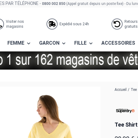
S PAR TÉLÉPHONE -
0800 002 850
(Appel gratuit depuis un poste fixe)
- Du lun
Visiter nos
Retours
Expédié sous 24h
magasins
gratuits
FEMME
GARCON
FILLE
ACCESSOIRES
emb vee qlc pale yellow
Accueil
/
Tee 
Tee Shir