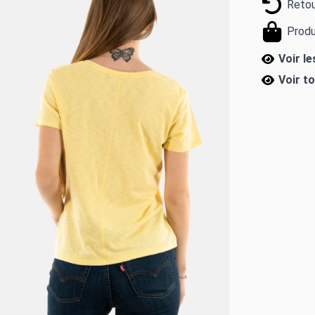
Retou
Produ
Voir l
Voir t