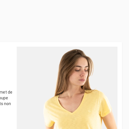
rmet de
coupe
ets non