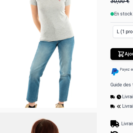
30,00 €
En stock
Ajo
Payez e
Guide des t
Livr
Livra
Livra