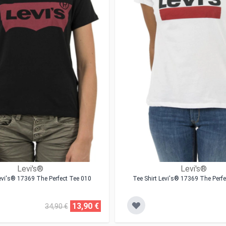
Levi's®
Levi's®
Levi's® 17369 The Perfect Tee 010
Tee Shirt Levi's® 17369 The Perf
13,90 €
34,90 €