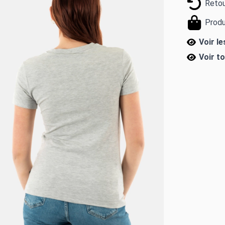
Retou
Produ
Voir l
Voir t