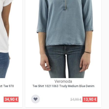
Veromoda
ect Tee 970
Tee Shirt 10211063 Trudy Medium Blue Denim
34,90 €
13,90 €
34,99 €