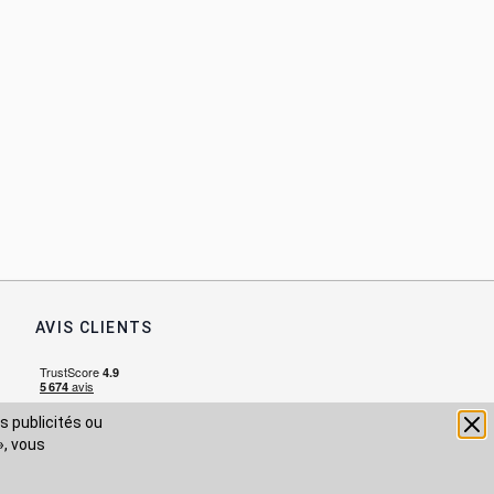
AVIS CLIENTS
s publicités ou
», vous