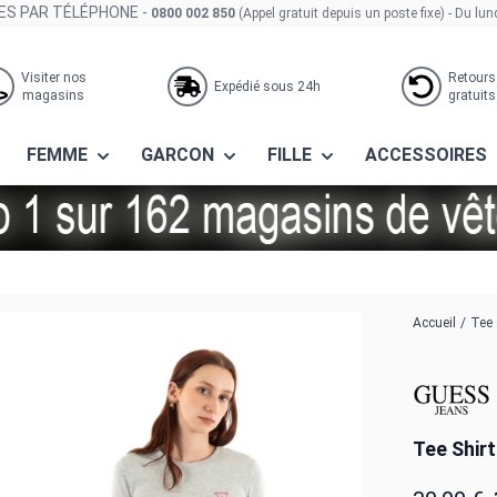
S PAR TÉLÉPHONE -
0800 002 850
(Appel gratuit depuis un poste fixe)
- Du lun
Visiter nos
Retours
Expédié sous 24h
magasins
gratuits
FEMME
GARCON
FILLE
ACCESSOIRES
gy light melange grey m
Accueil
/
Tee 
Tee Shir