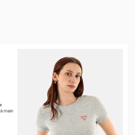
le
 à main