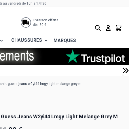
di au vendredi de 10h à 17h30
Livraison offerte
dès 30 €
Rechercher
Panier
CHAUSSURES
MARQUES
shirt guess jeans w2yi44 lmgy light melange grey m
t Guess Jeans W2yi44 Lmgy Light Melange Grey M