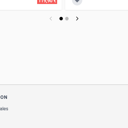
119,90 €
ION
ales