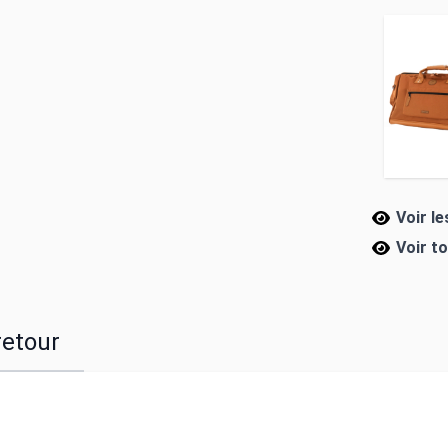
Voir l
Voir t
retour