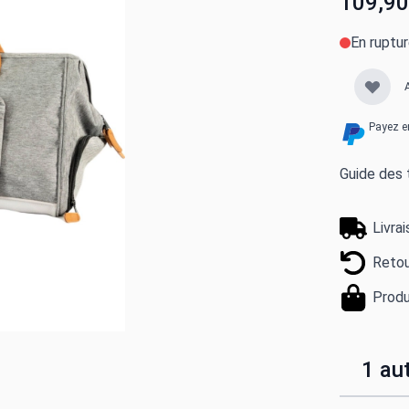
109,90
En ruptu
Payez e
Guide des t
Livra
Retou
Produ
1 aut