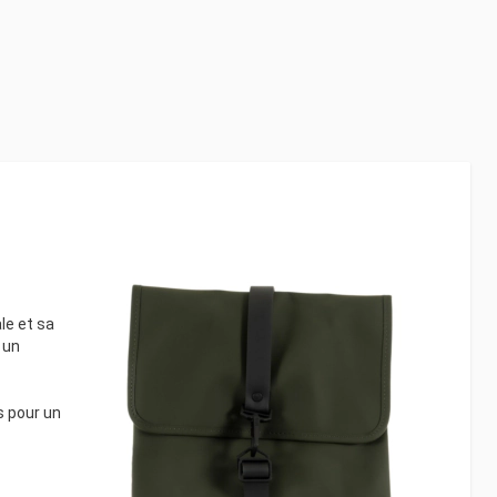
le et sa
 un
s pour un