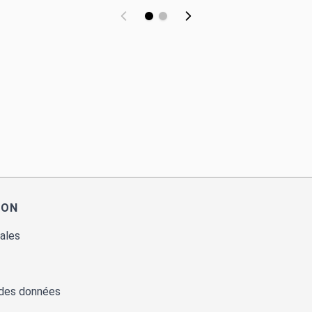
ION
ales
 des données