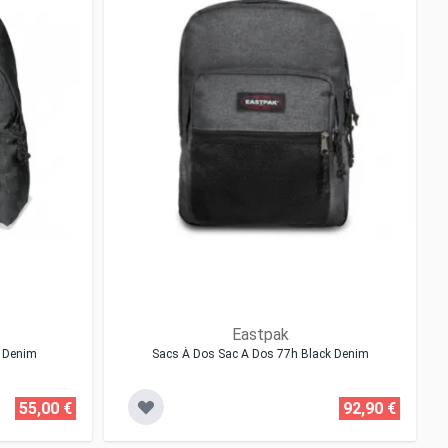
Eastpak
k Denim
Sacs À Dos Sac A Dos 77h Black Denim
55,00 €
92,90 €