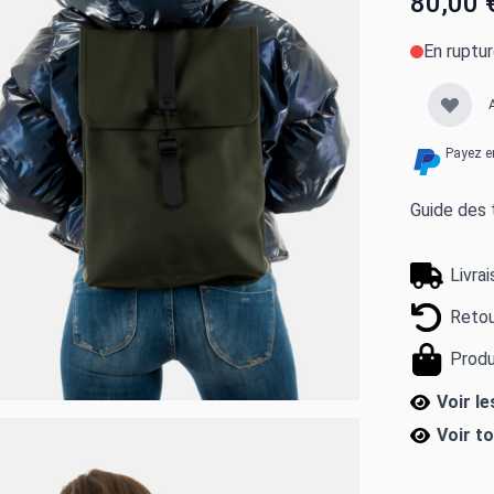
80,00 
En ruptu
Payez e
Guide des t
Livra
Retou
Produ
Voir l
Voir t