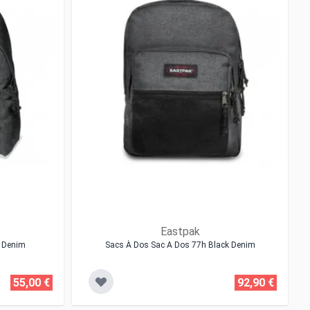
Eastpak
k Denim
Sacs À Dos Sac A Dos 77h Black Denim
55,00 €
92,90 €