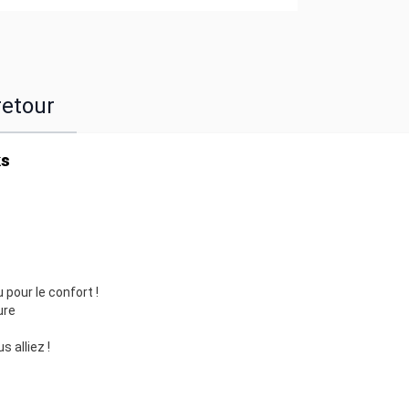
retour
ks
pour le confort !
ure
 alliez !