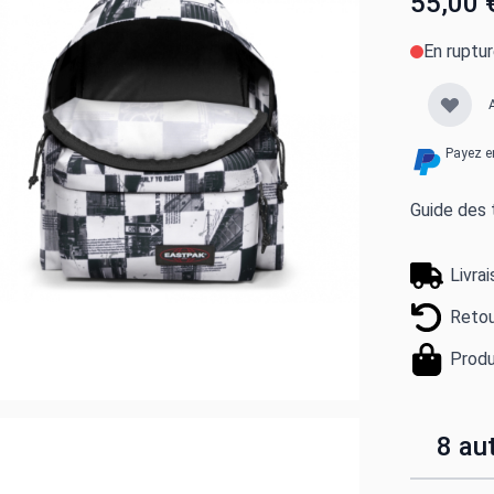
55,00 
En ruptu
Payez e
Guide des t
Livra
Retou
Produ
8 aut