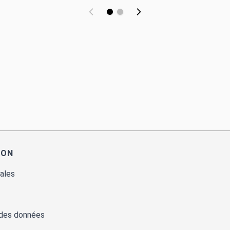
ION
ales
 des données