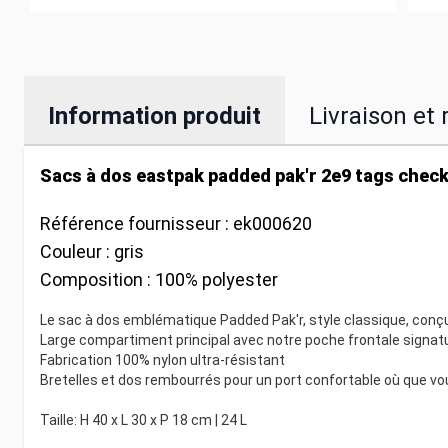
Information produit
Livraison et 
Sacs à dos eastpak padded pak'r 2e9 tags chec
Référence fournisseur :
ek000620
Couleur :
gris
Composition :
100% polyester
Le sac à dos emblématique Padded Pak'r, style classique, conçu 
Large compartiment principal avec notre poche frontale signat
Fabrication 100% nylon ultra-résistant
Bretelles et dos rembourrés pour un port confortable où que vous
Taille: H 40 x L 30 x P 18 cm | 24 L