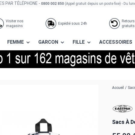
S PAR TÉLÉPHONE -
0800 002 850
(Appel gratuit depuis un poste fixe)
- Du lun
Visiter nos
Retours
Expédié sous 24h
magasins
gratuits
FEMME
GARCON
FILLE
ACCESSOIRES
 2e9 tags checks
Accueil
/
Sacs
Sacs À D