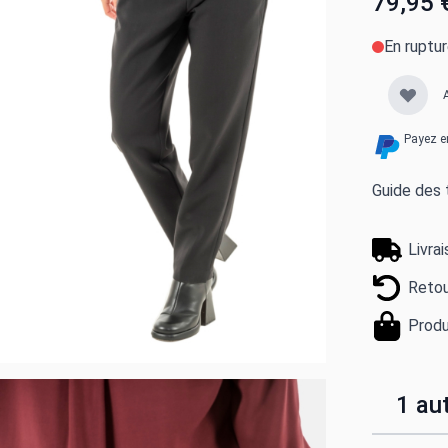
79,95 
En ruptu
Payez e
Guide des t
Livra
Retou
Produ
1 aut