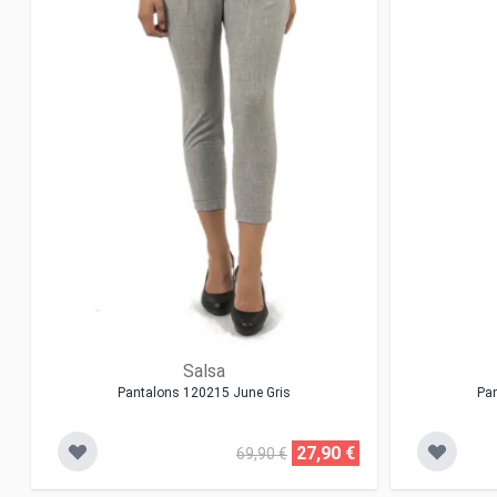
Salsa
Pantalons 120215 June Gris
Pa
27,90 €
69,90 €