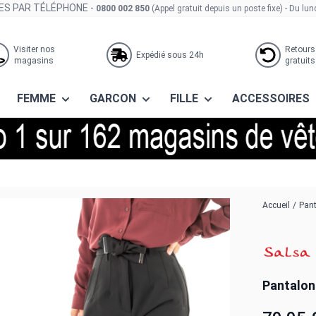
S PAR TÉLÉPHONE -
0800 002 850
(Appel gratuit depuis un poste fixe)
- Du lun
Visiter nos
Retours
Expédié sous 24h
magasins
gratuits
FEMME
GARCON
FILLE
ACCESSOIRES
Accueil
/
Pan
Pantalon