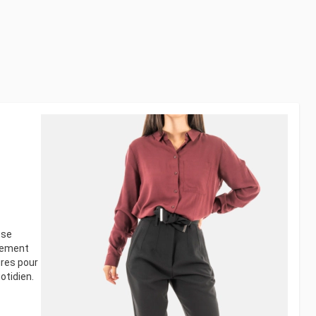
 se
êmement
ures pour
otidien.