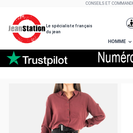
Allez au contenu
CONSEILS ET COMMANDE
Le spécialiste français
du jean
HOMME
Pantalons salsa 21005505 000