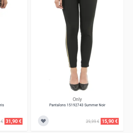
Only
ris
Pantalons 15192743 Summer Noir
31,90 €
15,90 €
 €
39,99 €