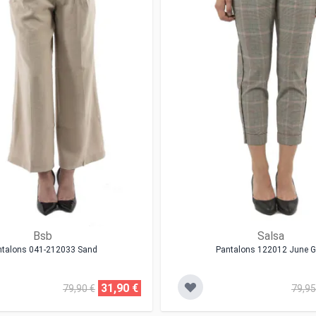
Bsb
Salsa
ntalons 041-212033 Sand
Pantalons 122012 June G
31,90 €
79,90 €
79,95