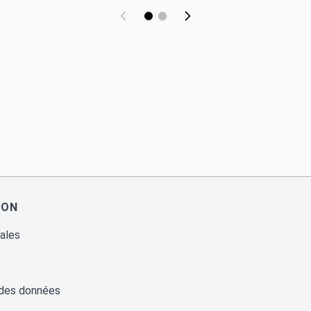
ION
ales
 des données