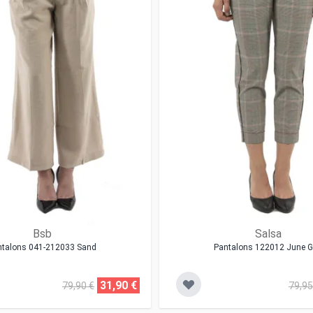
Bsb
Salsa
ntalons 041-212033 Sand
Pantalons 122012 June G
31,90 €
79,90 €
79,95