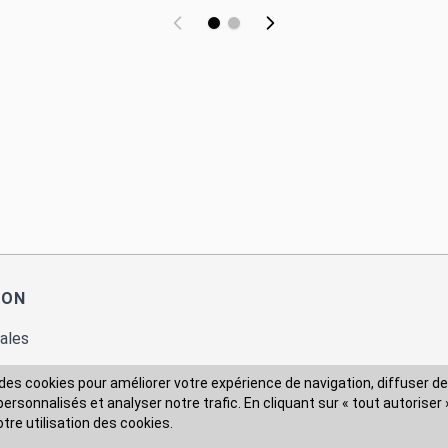
ION
ales
des cookies pour améliorer votre expérience de navigation, diffuser de
rsonnalisés et analyser notre trafic. En cliquant sur « tout autoriser 
 des données
otre utilisation des cookies.