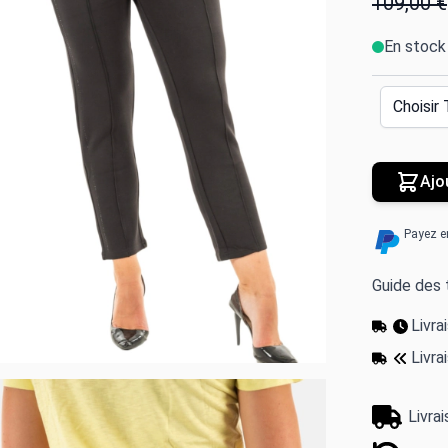
109,00 €
En stock
Ajo
Payez e
Guide des t
Livr
Livra
Livra