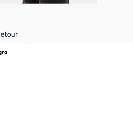
retour
gro