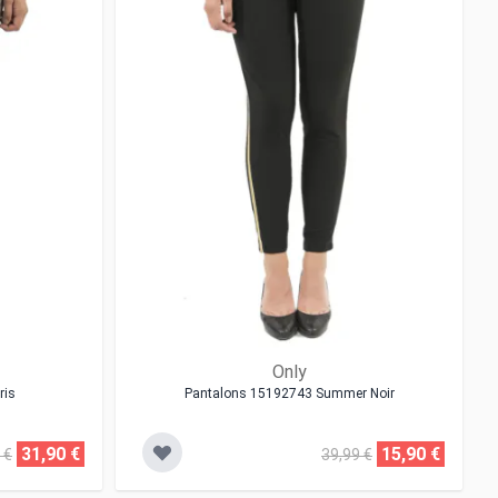
Only
ris
Pantalons 15192743 Summer Noir
31,90 €
15,90 €
 €
39,99 €