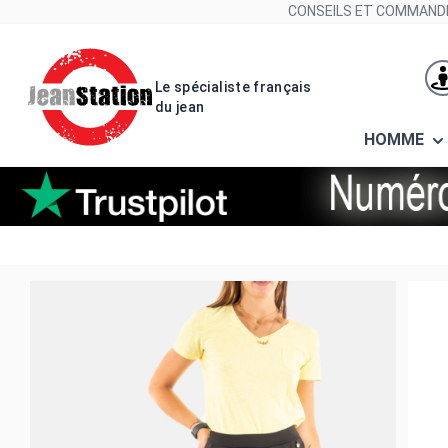
Allez au contenu
CONSEILS ET COMMANDE
Le spécialiste français
du jean
HOMME
pantalons lola casademunt panta