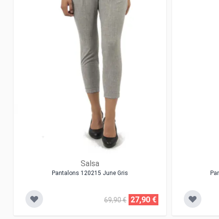
Salsa
Pantalons 120215 June Gris
Pa
27,90 €
69,90 €