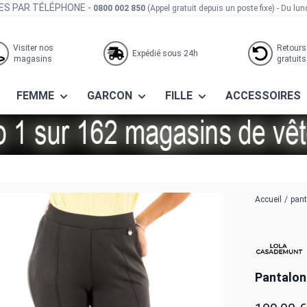
S PAR TÉLÉPHONE -
0800 002 850
(Appel gratuit depuis un poste fixe)
- Du lun
Visiter nos
Retours
Expédié sous 24h
magasins
gratuits
FEMME
GARCON
FILLE
ACCESSOIRES
lón cintura negro
Accueil
/
pant
Pantalon