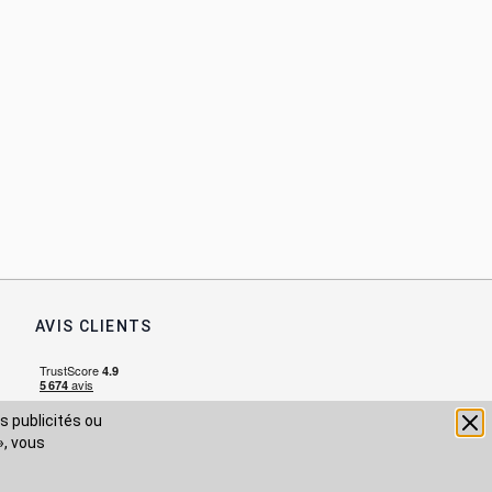
AVIS CLIENTS
s publicités ou
», vous