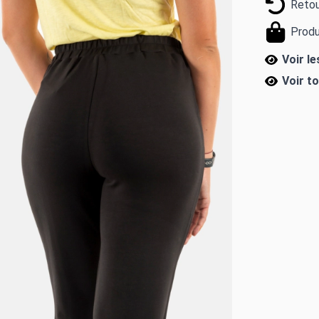
Retou
Produ
Voir l
Voir t