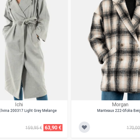
Ichi
Morgan
lvina 200317 Light Grey Melange
Manteaux 222-Gfolia Bei
63,90 €
159,95 €
170,00