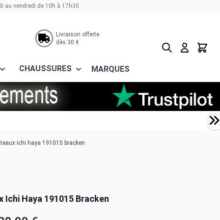
di au vendredi de 10h à 17h30
Livraison offerte
dès 30 €
Rechercher
Panier
CHAUSSURES
MARQUES
eaux ichi haya 191015 bracken
 Ichi Haya 191015 Bracken