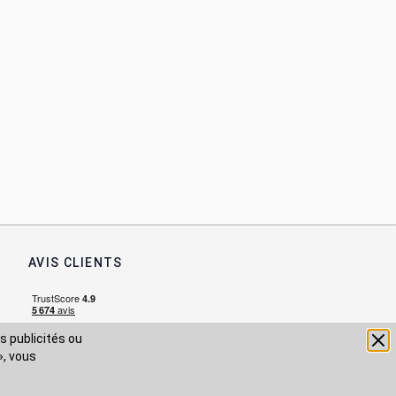
AVIS CLIENTS
s publicités ou
», vous