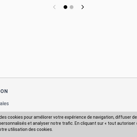
ION
ales
des cookies pour améliorer votre expérience de navigation, diffuser de
rsonnalisés et analyser notre trafic. En cliquant sur « tout autoriser 
 des données
otre utilisation des cookies.