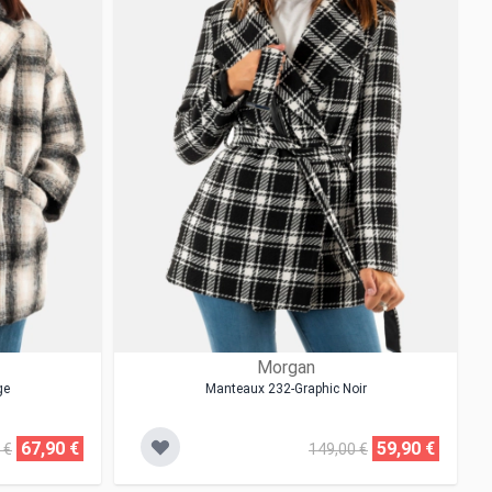
Morgan
ge
Manteaux 232-Graphic Noir
67,90 €
59,90 €
 €
149,00 €