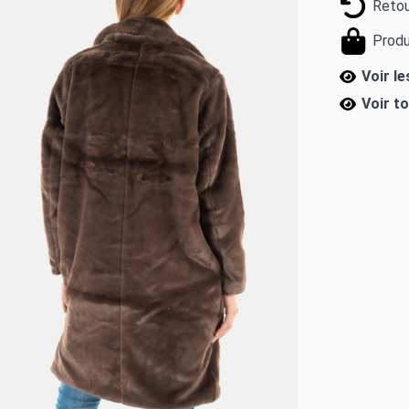
Retou
Produ
Voir l
Voir t