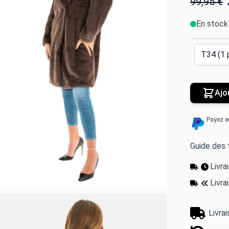
99,95 €
En stock
Ajo
Payez e
Guide des t
Livr
Livra
Livra