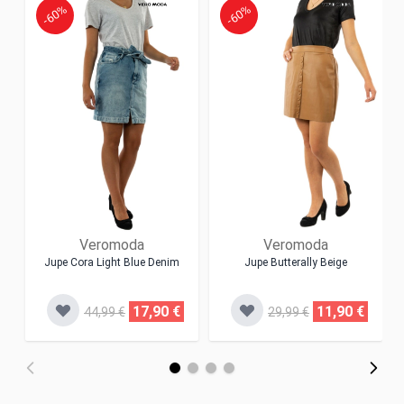
-60%
-60%
Veromoda
Veromoda
Jupe Cora Light Blue Denim
Jupe Butterally Beige
17,90 €
11,90 €
44,99 €
29,99 €