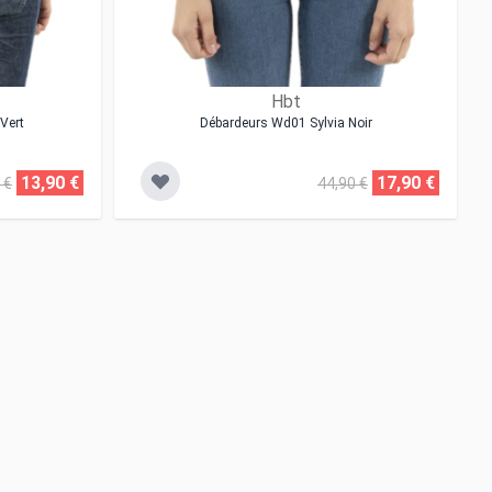
Hbt
Vert
Débardeurs Wd01 Sylvia Noir
13,90 €
17,90 €
 €
44,90 €