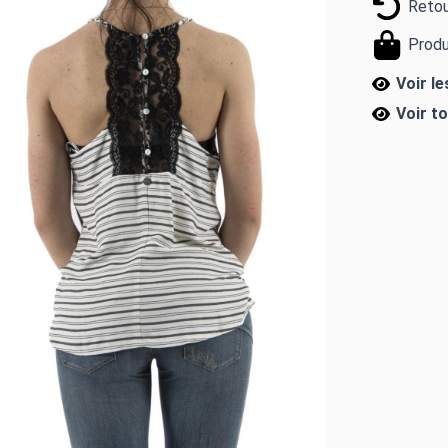
Retou
Produ
Voir l
Voir t