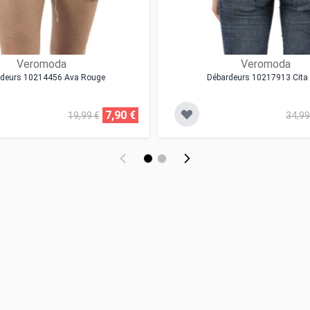
Veromoda
Veromoda
rdeurs 10214456 Ava Rouge
Débardeurs 10217913 Cita 
7,90 €
19,99 €
34,99