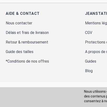
AIDE & CONTACT
JEANSTAT
Nous contacter
Mentions lég
Délais et frais de livraison
CGV
Nous utilisons 
des contenus pe
Retour & remboursement
Protections
consentez à
n