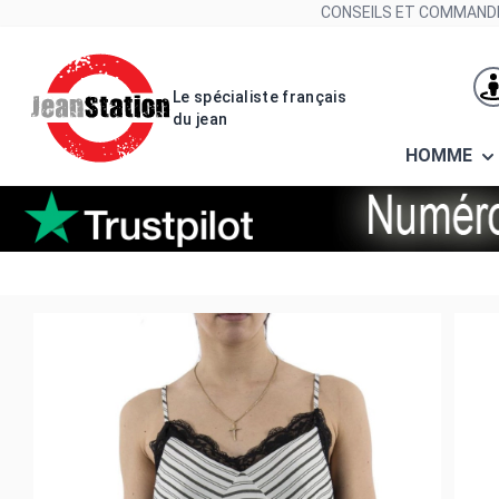
Allez au contenu
CONSEILS ET COMMANDE
Le spécialiste français
du jean
HOMME
Debardeurs bsb 141-210009 off 