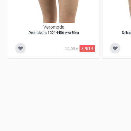
Veromoda
Débardeurs 10214456 Ava Bleu
Déba
7,90 €
19,99 €