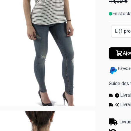
44,90 €
En stock
Ajo
Payez e
Guide des t
Livr
Livra
Livra