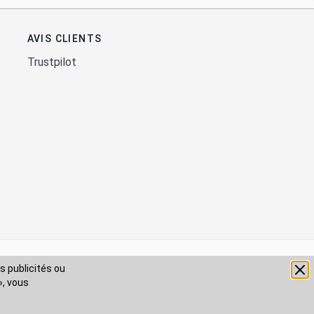
AVIS CLIENTS
s publicités ou
», vous