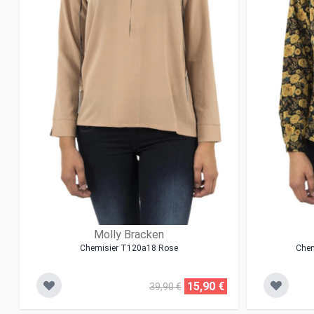
Molly Bracken
Chemisier T120a18 Rose
Chem
15,90 €
39,90 €