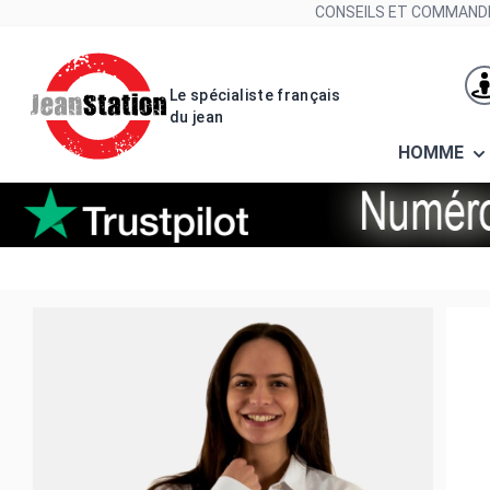
Allez au contenu
CONSEILS ET COMMANDE
Le spécialiste français
du jean
HOMME
chemisier morgan chame blanc