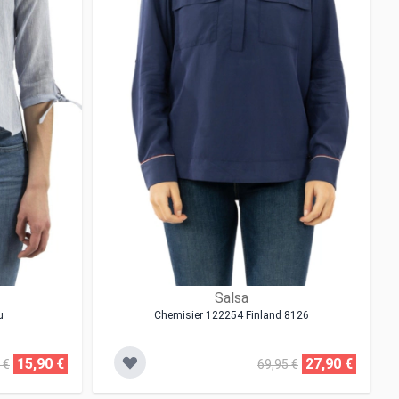
Salsa
u
Chemisier 122254 Finland 8126
15,90 €
27,90 €
 €
69,95 €