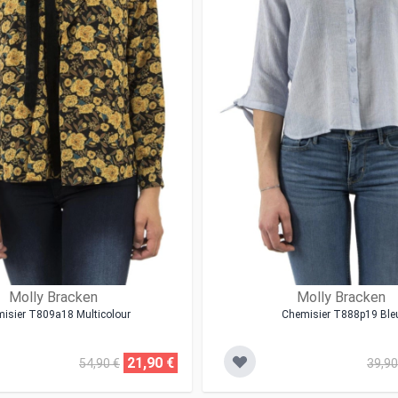
Molly Bracken
Molly Bracken
isier T809a18 Multicolour
Chemisier T888p19 Ble
21,90 €
54,90 €
39,90