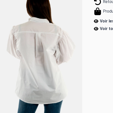
Retou
Produ
Voir l
Voir t