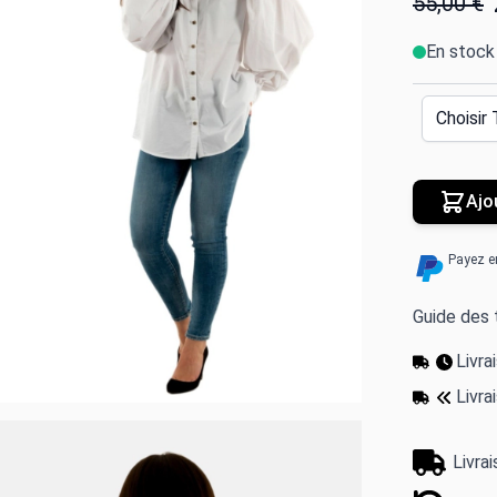
55,00 €
En stock
Ajo
Payez e
Guide des t
Livr
Livra
Livra