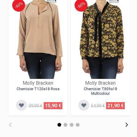
-60%
-60%
Molly Bracken
Molly Bracken
Chemisier T120a18 Rose
Chemisier T809a18
Multicolour
15,90 €
21,90 €
39,90 €
54,90 €