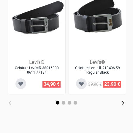
Levi's®
Levi's®
Ceinture Levi's® 38016000
Ceinture Levi's® 219406 59
0611 77134
Regular Black
34,90 €
23,90 €
39,90 €