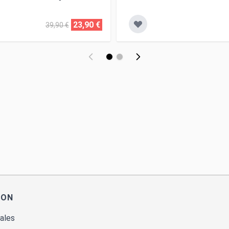
23,90 €
39,90 €
ION
ales