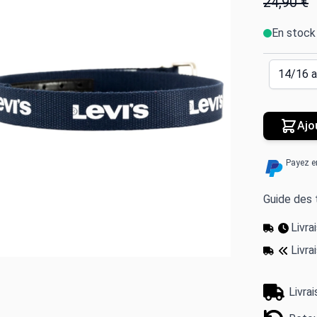
24,90 €
En stock
Ajo
Payez e
Guide des t
Livr
Livra
Livra