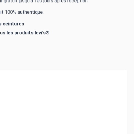
r gratuit jusqu'à 100 jours après réception.
it 100% authentique.
s ceintures
ous les produits
levi's®