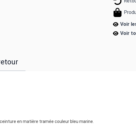
Retou
Produ
Voir le
Voir t
retour
a ceinture en matière tramée couleur bleu marine.