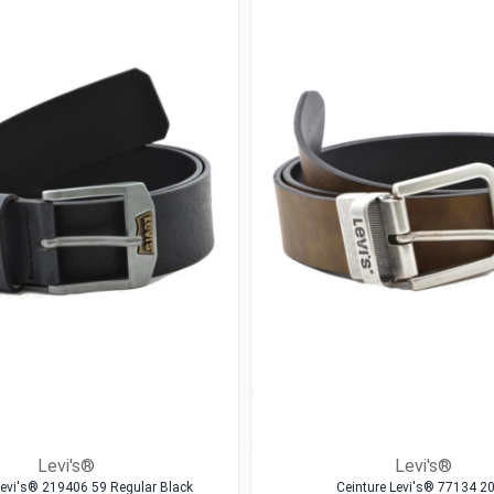
Levi's®
Levi's®
Levi's® 219406 59 Regular Black
Ceinture Levi's® 77134 2