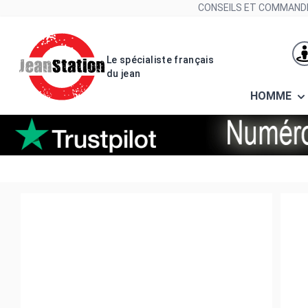
Allez au contenu
CONSEILS ET COMMANDE
Le spécialiste français
du jean
HOMME
Ceinture levi's® webbing u09 dr