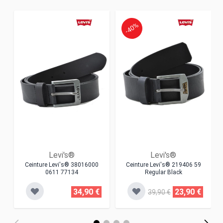
-40%
Levi's®
Levi's®
Ceinture Levi's® 38016000
Ceinture Levi's® 219406 59
0611 77134
Regular Black
34,90 €
23,90 €
39,90 €